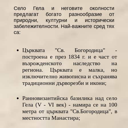
Село Гела и неговите околности
предлагат богато разнообразие от
природни, културни и исторически
забележителности. Най-важните сред тях
са:
Църквата "Св. Богородица" -
построена е през 1834 г. и е част от
възрожденското наследство на
региона. Църквата е малка, но
изключително живописна и съхранява
традиционни дърворезби и икони;
Ранновизантийска базилика над село
Гела (V - VІ век) - намира се на 100
метра от църквата "Св.Богородица", в
местността Манастира;