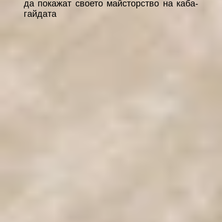
да покажат своето майсторство на каба-
гайдата