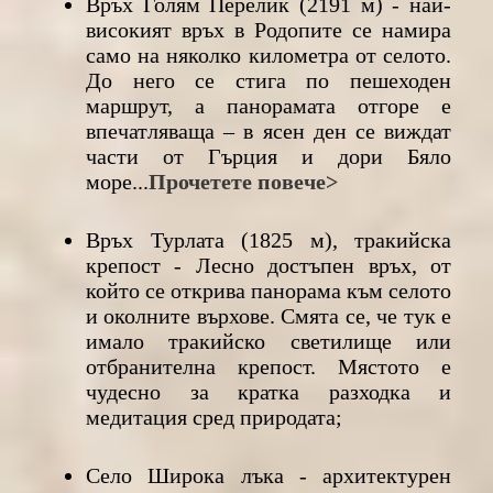
Връх Голям Перелик (2191 м) - най-
високият връх в Родопите се намира
само на няколко километра от селото.
До него се стига по пешеходен
маршрут, а панорамата отгоре е
впечатляваща – в ясен ден се виждат
части от Гърция и дори Бяло
море...
Прочетете повече>
Връх Турлата (1825 м), тракийска
крепост - Лесно достъпен връх, от
който се открива панорама към селото
и околните върхове. Смята се, че тук е
имало тракийско светилище или
отбранителна крепост. Мястото е
чудесно за кратка разходка и
медитация сред природата;
Село Широка лъка - архитектурен