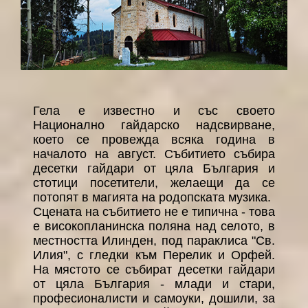
Гела е известно и със своето
Национално гайдарско надсвирване,
което се провежда всяка година в
началото на август. Събитието събира
десетки гайдари от цяла България и
стотици посетители, желаещи да се
потопят в магията на родопската музика.
Сцената на събитието не е типична - това
е високопланинска поляна над селото, в
местността Илинден, под параклиса "Св.
Илия", с гледки към Перелик и Орфей.
На мястото се събират десетки гайдари
от цяла България - млади и стари,
професионалисти и самоуки, дошили, за