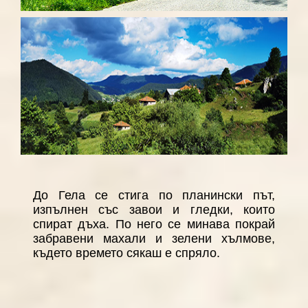
До Гела се стига по планински път,
изпълнен със завои и гледки, които
спират дъха. По него се минава покрай
забравени махали и зелени хълмове,
където времето сякаш е спряло.