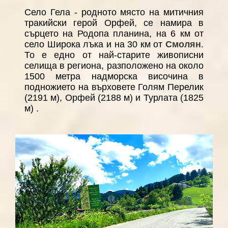
Село Гела - родното място на митичния
тракийски герой Орфей, се намира в
сърцето на Родопа планина, на 6 км от
село Широка лъка и на 30 км от
Смолян
.
То е едно от най-старите живописни
селища в региона, разположено на около
1500 метра надморска височина в
подножието на върховете Голям Перелик
(2191 м), Орфей (2188 м) и Турлата (1825
м) .