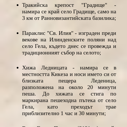
Тракийска крепост "Градище" -
намира се край село Градище, само на
3 км от Ранновизантийската базилика;
Параклис "Св. Илия" - изграден преди
векове на Илинденските поляни над
село Гела, където днес се провежда и
традиционният събор на селото;
Хижа Ледницата - намира се в
местността Кикеза и носи името си от
близката пещера Леденица,
разположена на около 20 минути
пеша. До хижата се стига по
маркирана пешеходна пътека от село
Гела, като преходът трае
приблизително 1 час и 30 минути;