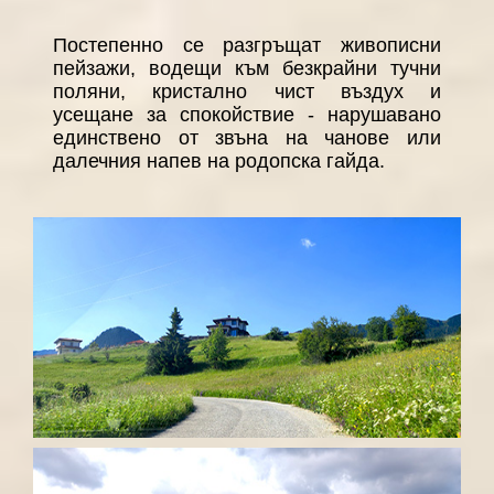
Постепенно се разгръщат живописни
пейзажи, водещи към безкрайни тучни
поляни, кристално чист въздух и
усещане за спокойствие - нарушавано
единствено от звъна на чанове или
далечния напев на родопска гайда.